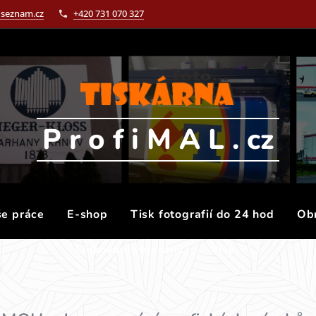
@seznam.cz
+420 731 070 327
P r o f i M A L . cz
še práce
E-shop
Tisk fotografií do 24 hod
Obr
Linkování veteránů
Více