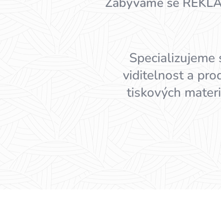
Zabýváme se REKLAMOU
Specializujeme 
viditelnost a pro
tiskových mater