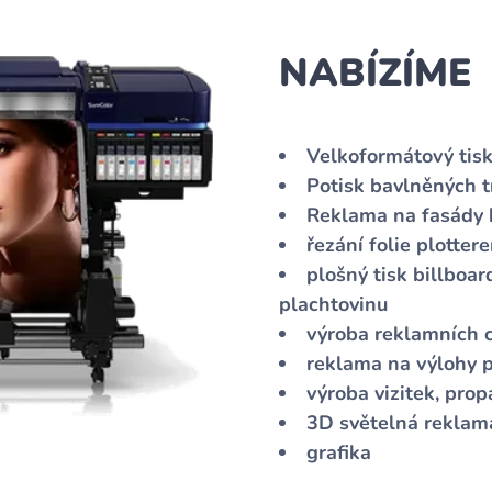
NABÍZÍME
Velkoformátový tisk
Potisk bavlněných tr
Reklama na fasády b
řezání folie plotte
plošný tisk billboar
plachtovinu
výroba reklamních c
reklama na výlohy p
výroba vizitek, pro
3D světelná reklam
grafika