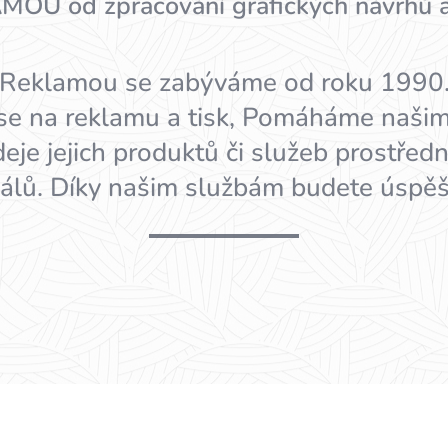
 od zpracování grafických návrhů až p
Reklamou se zabýváme od roku 1990
se na reklamu a tisk, Pomáháme našim
deje jejich produktů či služeb prostře
iálů. Díky našim službám budete úspěšn