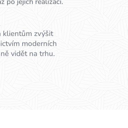
o jejich realizaci.
.
 klientům zvýšit
dnictvím moderních
ě vidět na trhu.