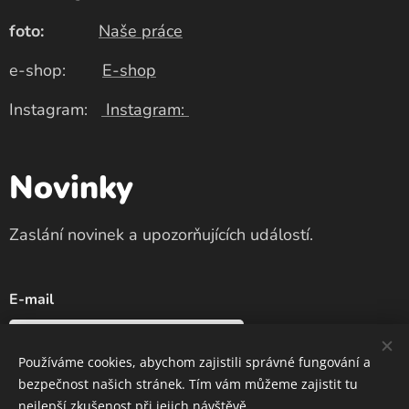
foto:
Naše práce
e-shop:
E-shop
Instagram:
Instagram:
Novinky
Zaslání novinek a upozorňujících událostí.
E-mail
Používáme cookies, abychom zajistili správné fungování a
bezpečnost našich stránek. Tím vám můžeme zajistit tu
Odeslat
nejlepší zkušenost při jejich návštěvě.