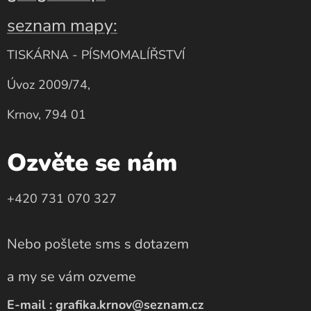
seznam mapy:
TISKÁRNA - PÍSMOMALÍŘSTVÍ
Úvoz 2009/74,
Krnov, 794 01
Ozvěte se nám
+420 731 070 327
Nebo pošlete sms s dotazem
a my se vám ozveme
E-mail : grafika.krnov@seznam.cz