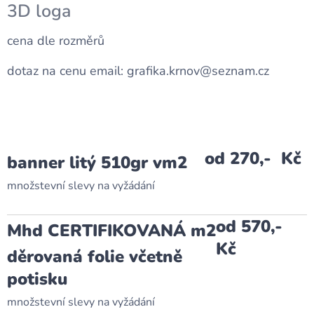
3D loga
cena dle rozměrů
dotaz na cenu email: grafika.krnov@seznam.cz
od 270,- Kč
banner litý 510gr vm2
množstevní slevy na vyžádání
od 570,-
Mhd CERTIFIKOVANÁ m2
Kč
děrovaná folie včetně
potisku
množstevní slevy na vyžádání