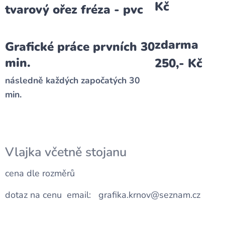
Kč
tvarový ořez fréza - pvc
zdarma
Grafické práce prvních 30
min.
250,- Kč
následně každých započatých 30
min.
Vlajka včetně stojanu
cena dle rozměrů
dotaz na cenu email: grafika.krnov@seznam.cz