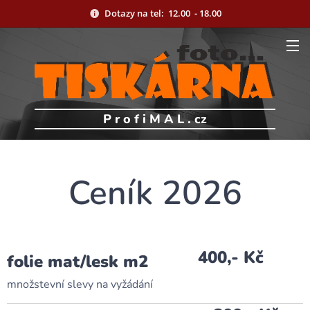
Dotazy na tel: 12.00 - 18.00
P r o f i M A L . cz
Ceník 2026
400,- Kč
folie mat/lesk m2
množstevní slevy na vyžádání